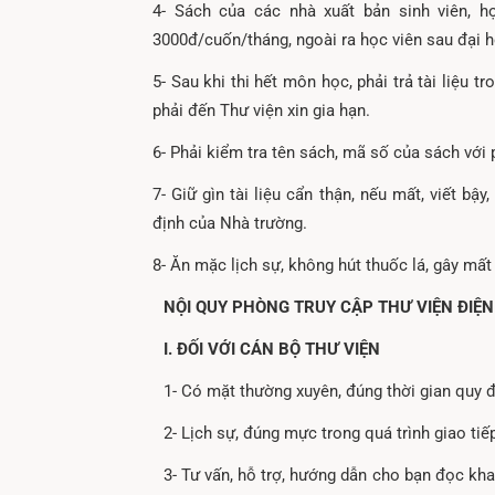
4- Sách của các nhà xuất bản sinh viên, h
3000đ/cuốn/tháng, ngoài ra học viên sau đại họ
5- Sau khi thi hết môn học, phải trả tài liệu tr
phải đến Thư viện xin gia hạn.
6- Phải kiểm tra tên sách, mã số của sách với 
7- Giữ gìn tài liệu cẩn thận, nếu mất, viết bậy
định của Nhà trường.
8- Ăn mặc lịch sự, không hút thuốc lá, gây mất 
NỘI QUY PHÒNG TRUY CẬP THƯ VIỆN ĐIỆN
I. ĐỐI VỚI CÁN BỘ THƯ VIỆN
1- Có mặt thường xuyên, đúng thời gian quy đ
2- Lịch sự, đúng mực trong quá trình giao tiế
3- Tư vấn, hỗ trợ, hướng dẫn cho bạn đọc khai