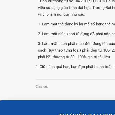
- Căn cứ thông tư số 04/2011/TT-BGDĐT của 
việc sử dụng giáo trình đại học, Trường Đại 
vi, vi phạm nội quy như sau:
1- Làm mất thẻ đăng ký lại mã số bằng thẻ m
2- Làm mất chìa khoá tủ đựng đồ phải nộp ph
3- Làm mất sách phải mua đền đúng tên sác
sách (tuỳ theo từng loại) phải đền từ 100- 200
phải bồi thường từ 30 - 100% giá trị tài liệu.
4- Giữ sách quá hạn, bạn đọc phải thanh toán lệ
Chia sẻ: