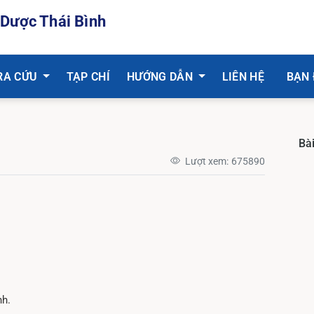
 Dược Thái Bình
RA CỨU
TẠP CHÍ
HƯỚNG DẪN
LIÊN HỆ
BẠN
Bà
Lượt xem:
675890
nh.