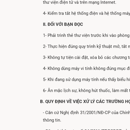
thư viện điện tử và trên mạng Internet.
4- Kiểm tra tắt hệ thống điện và hệ thống máy 
II. ĐỐI VỚI BẠN ĐỌC
1- Phải trình thẻ thư viện trước khi vào phòng
2- Thực hiện đúng quy trình kỹ thuật mở, tắt 
3- Không tự tiện cài đặt, xóa bỏ các chương t
4- Không dùng máy vi tính không đúng mục đ
5- Khi đang sử dụng máy tính nếu thấy biểu h
6- Ăn mặc lịch sự, không hút thuốc, làm mất t
B. QUY ĐỊNH VỀ VIỆC XỬ LÝ CÁC TRƯỜNG H
- Căn cứ Nghị định 31/2001/NĐ-CP của Chính 
thông tin.