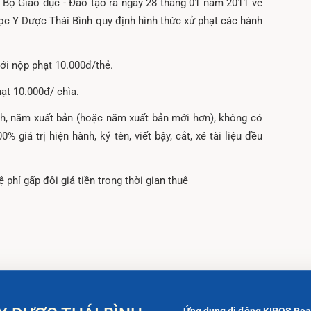
Bộ Giáo dục - Đào tạo ra ngày 28 tháng 01 năm 2011 về
học Y Dược Thái Bình quy định hình thức xử phạt các hành
ới nộp phạt 10.000đ/thẻ.
ạt 10.000đ/ chìa.
h, năm xuất bản (hoặc năm xuất bản mới hơn), không có
% giá trị hiện hành, ký tên, viết bậy, cắt, xé tài liệu đều
 phí gấp đôi giá tiền trong thời gian thuê