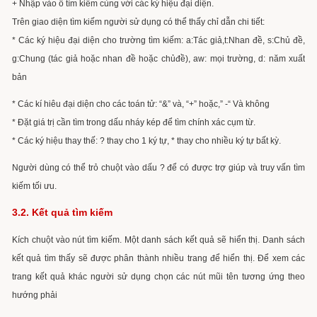
+ Nhập vào ô tìm kiếm cùng với các ký hiệu đại diện.
Trên giao diện tìm kiếm người sử dụng có thể thấy chỉ dẫn chi tiết:
* Các ký hiệu đại diện cho trường tìm kiếm: a:Tác giả,t:Nhan đề, s:Chủ đề,
g:Chung (tác giả hoặc nhan đề hoặc chủ
đề), aw: mọi trường, d: năm xuất
bản
* Các kí hiêu đại diện cho các toán tử: “&” và, “+” hoặc,” -“ Và không
* Đặt giá trị cần tìm trong dấu nháy kép để tìm chính xác cụm từ.
* Các ký hiệu thay thế: ? thay cho 1 ký tự, * thay cho nhiều ký tự bất kỳ.
Người dùng có thể trỏ chuột vào dấu ? để có được trợ giúp và truy vấn tìm
kiếm tối ưu.
3.2. Kết quả tìm kiếm
Kích chuột vào nút tìm kiếm. Một danh sách kết quả sẽ hiển thị. Danh sách
kết quả tìm thấy sẽ được phân thành nhiều
trang để hiển thị. Để xem các
trang kết quả khác người sử dụng chọn các nút mũi tên tương ứng theo
hướng phải