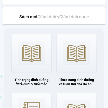
Sách mới
Giáo trình y
Giáo trình dược
Tình trạng dinh dưỡng
Thực trạng dinh dưỡng
ở trẻ dưới 5 tuổi mắc
và tuân thủ chế độ ăn ở
viêm phổi và kiến thức,
người bệnh suy thận
thực hành của bà mẹ về
mạn có lọc máu chu kỳ
chăm sóc dinh dưỡng
tại Bệnh viện Đa khoa
tại bệnh viện Sản - Nhi
tỉnh Ninh Bình năm
Ninh Bình năm 2025.
2025.