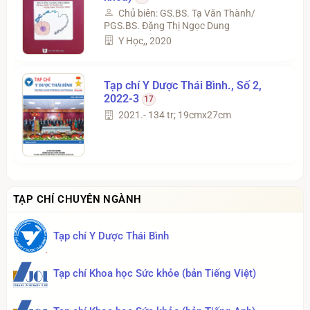
Chủ biên: GS.BS. Tạ Văn Thành/
PGS.BS. Đặng Thị Ngọc Dung
Sinh lý bệnh và miễn dịch Phần sinh
Y Học,, 2020
lý bệnh học (BSĐK)
65
NxbYhọc, 2007
Tạp chí Y Dược Thái Bình., Số 2,
2022-3
17
2021.- 134 tr; 19cmx27cm
Giáo trình Chủ nghĩa xã hội khoa
học dành cho bậc đại học hệ không
chuyên lý luận chính trị.
63
Bộ Giáo Dục Và Đào Tạo
Chính trị Quốc Gia, 2021
TẠP CHÍ CHUYÊN NGÀNH
Tạp chí Y Dược Thái Bình
Lịch sử Đảng Cộng sản Việt Nam
Dành cho hệ đại học hệ không
chuyên lý luận chính trị.
63
Bộ Giáo Dục Và Đào Tạo
Tạp chí Khoa học Sức khỏe (bản Tiếng Việt)
Chính trị Quốc Gia, 2021