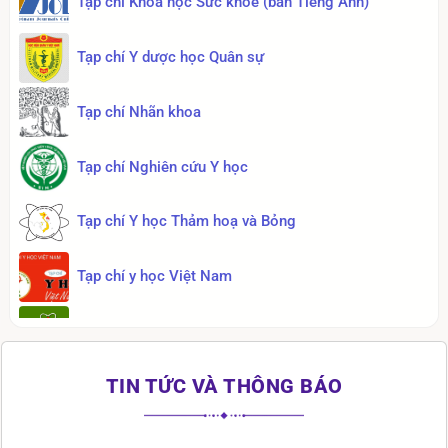
Tạp chí Khoa học Sức khỏe (bản Tiếng Anh)
Sinh lý bệnh và miễn dịch (Phần
Tạp chí Y dược học Quân sự
miễn dịch)
58
Văn Đình Hoa
NxbY học, 2007
Tạp chí Nhãn khoa
Tạp chí Nghiên cứu Y học
Dược học cổ truyền (DSĐH)
56
Nxb Y học, 2006
Tạp chí Y học Thảm hoạ và Bỏng
Tạp chí y học Việt Nam
Tạp chí Y dược
TIN TỨC VÀ THÔNG BÁO