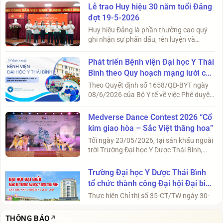
Lễ trao Huy hiệu 30 năm tuổi Đảng
đợt 19-5-2026
Huy hiệu Đảng là phần thưởng cao quý
ghi nhận sự phấn đấu, rèn luyện và
trưởng thành của đảng viên
Phát triển Bệnh viện Đại học Y Thái
Bình theo Quy hoạch mạng lưới cơ
sở y tế tầm nhìn đến năm 2050
Theo Quyết định số 1658/QĐ-BYT ngày
08/6/2026 của Bộ Y tế về việc Phê duyệt
điều chỉnh Quy hoạch mạng lưới ...
Medverse Dance Contest 2026 “Cổ
kim giao hòa – Sắc Việt thăng hoa”
Tối ngày 23/05/2026, tại sân khấu ngoài
trời Trường Đại học Y Dược Thái Bình,
cuộc thi Medverse Dance Conte...
Trường Đại học Y Dược Thái Bình
tổ chức thành công Đại hội Đại biểu
Đảng bộ lần thứ XXIV, nhiệm kỳ
Thực hiện Chỉ thị số 35-CT/TW ngày 30-
2020 - 2025
5-2019 của Bộ Chính trị, Kế hoạch số
187-KH/TU ngày 25-10-2019 của Ba...
THÔNG BÁO