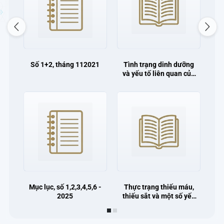
Previous
Next
Số 1+2, tháng 112021
Tình trạng dinh dưỡng
và yếu tố liên quan của
trẻ em dưới 5 tuổi dân
tộc Mông tại một số xã
tỉnh Lào Cai năm 2025.
Mục lục, số 1,2,3,4,5,6 -
Thực trạng thiếu máu,
2025
thiếu sắt và một số yếu
tố liên quan ở phụ nữ
mang thai ba tháng
giữa của thai kỳ tại