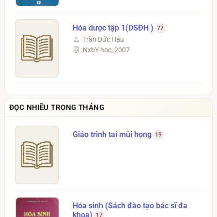
Hóa dược tập 1(DSĐH )
77
Trần Đức Hậu
NxbY học, 2007
Dược liệu học Tập 1 (Sách đào tạo
ĐỌC NHIỀU TRONG THÁNG
dược sỹ đại học )
67
Ngô Vân Thu, Trần Hùng
Nxb Y học , 2011
Giáo trình tai mũi họng
19
Giáo trình Tư tưởng Hồ Chí Minh
dành cho bậc đại học hệ không
chuyên lý luận chính trị.
66
Bộ Giáo Dục Và Đào Tạo
Chính trị Quốc Gia, 2021
Hóa sinh (Sách đào tạo bác sĩ đa
khoa)
17